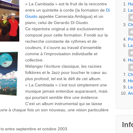
« La Cambiada » est le fruit de la rencontre
Hu
entre un quintette à corde (la formation de
Di
La
Giusto
appelée Camerata Ambigua) et un
piano, celui de Gerardo Di Giusto.
Ch
Ce répertoire original a été exclusivement
composé pour cette formation. Fondé sur la
Pr
recherche constante de rythmes et de
La
couleurs, il s’ouvre au travail d‘ensemble
comme à l’improvisation individuelle et
collective.
Hu
Mélanger l’écriture classique, les racines
folklores et le Jazz pour toucher le cœur au
Ch
plus profond, tel est le défi de cet album.
Hi
« La Cambiada » c’est tout simplement une
La
musique jamais entendue auparavant, mais
An
qui pourtant semble être une évidence.
C’est un album instrumental qui se laisse
uvre à chaque fois un son nouveau, une vision particulière
Inf
ris entre septembre et octobre 2003.