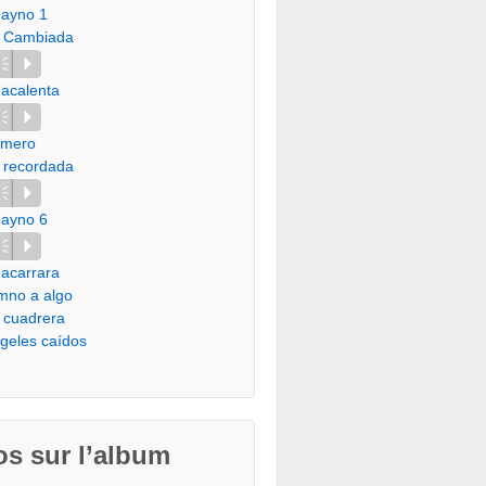
ayno 1
 Cambiada
Vm
P
acalenta
Vm
P
imero
 recordada
Vm
P
ayno 6
Vm
P
acarrara
mno a algo
 cuadrera
geles caídos
os sur l’album