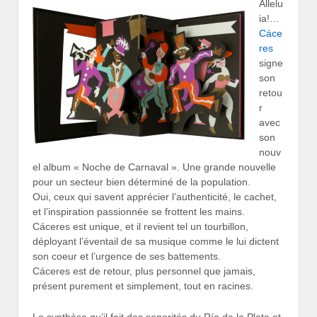
Allelu
ia!…
Cáce
res
signe
son
retou
r
avec
son
nouv
el album « Noche de Carnaval ». Une grande nouvelle
pour un secteur bien déterminé de la population.
Oui, ceux qui savent apprécier l’authenticité, le cachet,
et l’inspiration passionnée se frottent les mains.
Cáceres est unique, et il revient tel un tourbillon,
déployant l’éventail de sa musique comme le lui dictent
son coeur et l’urgence de ses battements.
Cáceres est de retour, plus personnel que jamais,
présent purement et simplement, tout en racines.
La synthèse qu’il fait des sonorités du Río de la Plata et