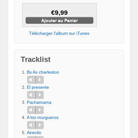
€9,99
Télécharger l'album sur iTunes
Tracklist
Bs As charleston
Vm
P
El presente
Vm
P
Pachamama
Vm
P
A los murgueros
Vm
P
Airecito