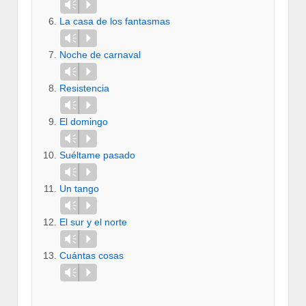
Vm
P
La casa de los fantasmas
Vm
P
Noche de carnaval
Vm
P
Resistencia
Vm
P
El domingo
Vm
P
Suéltame pasado
Vm
P
Un tango
Vm
P
El sur y el norte
Vm
P
Cuántas cosas
Vm
P